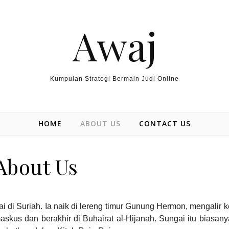
Awaj
Kumpulan Strategi Bermain Judi Online
HOME
ABOUT US
CONTACT US
About Us
 di Suriah. Ia naik di lereng timur Gunung Hermon, mengalir ke
skus dan berakhir di Buhairat al-Hijanah. Sungai itu biasanya