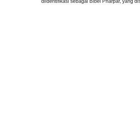
diidentifikasi sebagai Bibel Pharpar, yang 