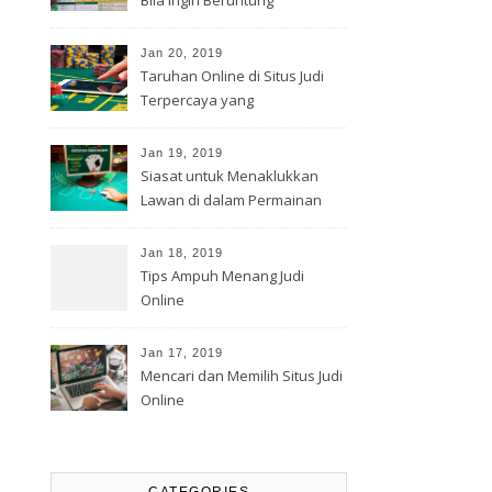
Bila Ingin Beruntung
Jan 20, 2019
Taruhan Online di Situs Judi
Terpercaya yang
Menguntungkan
Jan 19, 2019
Siasat untuk Menaklukkan
Lawan di dalam Permainan
Taruhan Online
Jan 18, 2019
Tips Ampuh Menang Judi
Online
Jan 17, 2019
Mencari dan Memilih Situs Judi
Online